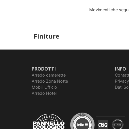
Movimenti che seguon
Finiture
PRODOTTI
INFO
Arredo camerette
Contatt
Arredo Zona Notte
Privacy
Mobili Ufficio
Dati So
Arredo Hotel