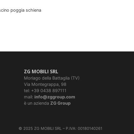
uscino poggia schiena
ZG MOBILI SRL
Moriago della Battaglia (TV)
Via Montegrappa, 98
tel: +39 0438 897111
mail:
info@zggroup.com
è un azienda
ZG Group
© 2025 ZG MOBILI SRL – P.IVA: 00180140261