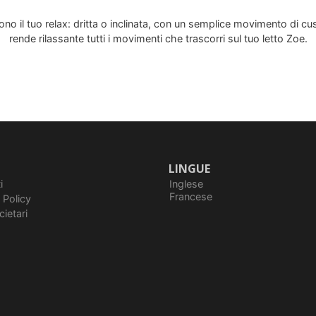
o il tuo relax: dritta o inclinata, con un semplice movimento di c
rende rilassante tutti i movimenti che trascorri sul tuo letto Zoe.
LINGUE
Inglese
i
Francese
 Policy
cietari