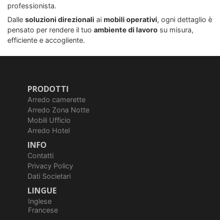
professionista.
Dalle
soluzioni direzionali
ai
mobili operativi
, ogni dettaglio è
pensato per rendere il tuo
ambiente di lavoro
su misura,
efficiente e accogliente.
PRODOTTI
Arredo camerette
Arredo Zona Notte
Mobili Ufficio
Arredo Hotel
INFO
Contatti
Privacy Policy
Dati Societari
LINGUE
Inglese
Francese