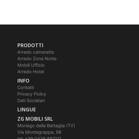
PRODOTTI
Arredo camerette
Arredo Zona Notte
Mobili Ufficio
Arredo Hotel
INFO
Contatti
Privacy Policy
Dati Societari
LINGUE
ZG MOBILI SRL
Moriago della Battaglia (TV)
Via Montegrappa, 98
tel: +39 0438 897111